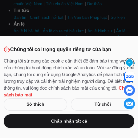
|
|
chuẩn Việt Nam
Tiêu chuẩn Việt Nam
Dự thảo
Tin tức
|
|
|
Bản tin
Chính sách nổi bật
Tin Văn bản Pháp luật
Sự kiện
Án lệ
|
|
|
Án lệ bị bãi bỏ
Án lệ chưa có hiệu lực
Án lệ Hình sự
Án lệ
|
|
|
Hành chính
Án lệ Dân sự
Án lệ Hôn nhân và gia đình
Án lệ
|
|
Kinh doanh, thương mại
Án lệ Lao động
Nghiên cứu - Bình luận
Chúng tôi coi trọng quyền riêng tư của bạn
án lệ
Tư vấn
Chúng tôi sử dụng các cookie cần thiết để đảm bảo trang web
|
|
|
|
|
|
Dân sự
Nhà đất
Hôn nhân
Hình sự
Doanh nghiệp
Việc làm
của chúng tôi hoạt động chính xác và an toàn. Với sự đồng ý của
|
|
Luật thuế
Sở hữu trí tuệ
Công chứng
bạn, chúng tôi cũng sử dụng Google Analytics để phân tích lưu
Cộng đồng
lượng truy cập và cải thiện trải nghiệm người dùng. Để biết thêm
|
|
|
|
Diễn đàn
Đề thi
Trắc nghiệm
Tiểu luận - Luận văn
Tuyển dụng
thông tin, vui lòng đọc chính sách bảo mật của chúng tôi.
Chính
- Ứng viên
sách bảo mật
.
Biểu mẫu
Sở thích
Từ chối
|
|
|
Hợp đồng, giao dịch
Giấy xác nhận
Mẫu thông báo
Giấy chứng
|
|
|
|
nhận
Đơn, Quyết định
Mẫu biên bản
Giấy kê khai
Mẫu phiếu
Nghe nhìn
Chấp nhận tất cả
|
|
|
Hành trình phá án
Diễn thuyết
Tư vấn trực tuyến
Pháp luật và
Đời sống