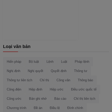
Loại văn bản
Hiến pháp
Bộ luật
Lệnh
Luật
Pháp lệnh
Nghị định
Nghị quyết
Quyết định
Thông tư
Thông tư liên tịch
Chỉ thị
Công văn
Thông báo
Công điện
Hiệp định
Hiệp ước
Điều ước quốc tế
Công ước
Bản ghi nhớ
Báo cáo
Chỉ thị liên tịch
Chương trình
Đề án
Điều lệ
Đính chính