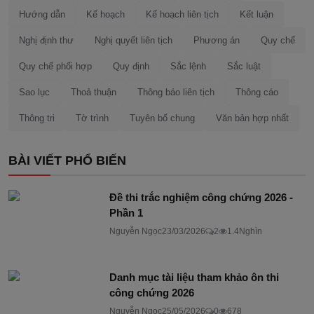
Hướng dẫn
Kế hoạch
Kế hoạch liên tịch
Kết luận
Nghị định thư
Nghị quyết liên tịch
Phương án
Quy chế
Quy chế phối hợp
Quy định
Sắc lệnh
Sắc luật
Sao lục
Thoả thuận
Thông báo liên tịch
Thông cáo
Thông tri
Tờ trình
Tuyên bố chung
Văn bản hợp nhất
BÀI VIẾT PHỔ BIẾN
Đề thi trắc nghiệm công chứng 2026 -
Phần 1
Nguyễn Ngọc
23/03/2026
2
1.4Nghìn
Danh mục tài liệu tham khảo ôn thi
công chứng 2026
Nguyễn Ngọc
25/05/2026
0
678