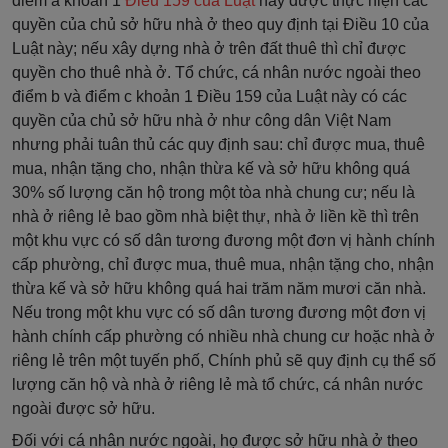
điểm a khoản 1
Điều 159 của Luật
này được thực hiện các
quyền của chủ sở hữu nhà ở theo quy định tại Điều 10 của
Luật này; nếu xây dựng nhà ở trên đất thuê thì chỉ được
quyền cho thuê nhà ở. Tổ chức, cá nhân nước ngoài theo
điểm b và điểm c khoản 1 Điều 159 của Luật này có các
quyền của chủ sở hữu nhà ở như công dân Việt Nam
nhưng phải tuân thủ các quy định sau: chỉ được mua, thuê
mua, nhận tặng cho, nhận thừa kế và sở hữu không quá
30% số lượng căn hộ trong một tòa nhà chung cư; nếu là
nhà ở riêng lẻ bao gồm nhà biệt thự, nhà ở liền kề thì trên
một khu vực có số dân tương đương một đơn vị hành chính
cấp phường, chỉ được mua, thuê mua, nhận tặng cho, nhận
thừa kế và sở hữu không quá hai trăm năm mươi căn nhà.
Nếu trong một khu vực có số dân tương đương một đơn vị
hành chính cấp phường có nhiều nhà chung cư hoặc nhà ở
riêng lẻ trên một tuyến phố, Chính phủ sẽ quy định cụ thể số
lượng căn hộ và nhà ở riêng lẻ mà tổ chức, cá nhân nước
ngoài được sở hữu.
Đối với cá nhân nước ngoài, họ được sở hữu nhà ở theo