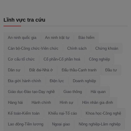
Lĩnh vực tra cứu
An ninh quốc gia
An ninh trật tự
Bảo hiểm
Cán bộ-Công chức-Viên chức
Chính sách
Chứng khoán
Cơ cấu tổ chức
Cổ phần-Cổ phần hoá
Công nghiệp
Dân sự
Đất đai-Nhà ở
Đấu thầu-Cạnh tranh
Đầu tư
Địa giới hành chính
Điện lực
Doanh nghiệp
Giáo dục-Đào tạo-Dạy nghề
Giao thông
Hải quan
Hàng hải
Hành chính
Hình sự
Hôn nhân gia đình
Kế toán-Kiểm toán
Khiếu nại-Tố cáo
Khoa học-Công nghệ
Lao động-Tiền lương
Ngoại giao
Nông nghiệp-Lâm nghiệp