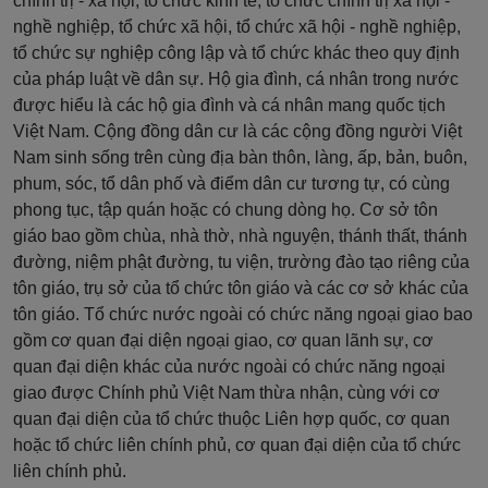
chính trị - xã hội, tổ chức kinh tế, tổ chức chính trị xã hội -
nghề nghiệp, tổ chức xã hội, tổ chức xã hội - nghề nghiệp,
tổ chức sự nghiệp công lập và tổ chức khác theo quy định
của pháp luật về dân sự. Hộ gia đình, cá nhân trong nước
được hiểu là các hộ gia đình và cá nhân mang quốc tịch
Việt Nam. Cộng đồng dân cư là các cộng đồng người Việt
Nam sinh sống trên cùng địa bàn thôn, làng, ấp, bản, buôn,
phum, sóc, tổ dân phố và điểm dân cư tương tự, có cùng
phong tục, tập quán hoặc có chung dòng họ. Cơ sở tôn
giáo bao gồm chùa, nhà thờ, nhà nguyện, thánh thất, thánh
đường, niệm phật đường, tu viện, trường đào tạo riêng của
tôn giáo, trụ sở của tổ chức tôn giáo và các cơ sở khác của
tôn giáo. Tổ chức nước ngoài có chức năng ngoại giao bao
gồm cơ quan đại diện ngoại giao, cơ quan lãnh sự, cơ
quan đại diện khác của nước ngoài có chức năng ngoại
giao được Chính phủ Việt Nam thừa nhận, cùng với cơ
quan đại diện của tổ chức thuộc Liên hợp quốc, cơ quan
hoặc tổ chức liên chính phủ, cơ quan đại diện của tổ chức
liên chính phủ.