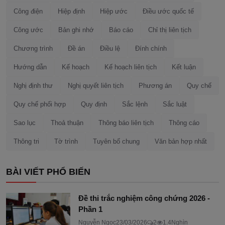
Công điện
Hiệp định
Hiệp ước
Điều ước quốc tế
Công ước
Bản ghi nhớ
Báo cáo
Chỉ thị liên tịch
Chương trình
Đề án
Điều lệ
Đính chính
Hướng dẫn
Kế hoạch
Kế hoạch liên tịch
Kết luận
Nghị định thư
Nghị quyết liên tịch
Phương án
Quy chế
Quy chế phối hợp
Quy định
Sắc lệnh
Sắc luật
Sao lục
Thoả thuận
Thông báo liên tịch
Thông cáo
Thông tri
Tờ trình
Tuyên bố chung
Văn bản hợp nhất
BÀI VIẾT PHỔ BIẾN
Đề thi trắc nghiệm công chứng 2026 -
Phần 1
Nguyễn Ngọc
23/03/2026
2
1.4Nghìn