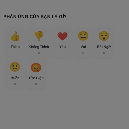
PHẢN ỨNG CỦA BẠN LÀ GÌ?
Thích
Không Thích
Yêu
Vui
Bất Ngờ
1
0
0
0
0
Buồn
Tức Giận
0
0