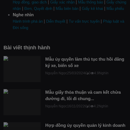
|
|
|
Hợp đồng, giao dịch
Giấy xác nhận
Mẫu thông báo
Giấy chứng
|
|
|
|
nhận
Đơn, Quyết định
Mẫu biên bản
Giấy kê khai
Mẫu phiếu
Nghe nhìn
|
|
|
Hành trình phá án
Diễn thuyết
Tư vấn trực tuyến
Pháp luật và
Đời sống
Bài viết thịnh hành
Mẫu ủy quyền làm thủ tục thu hồi đăng
ký xe, biển số xe
Nguyễn Ngọc
25/03/2024
0
4.9Nghìn
Mẫu giấy thỏa thuận và cam kết chừa
đường đi, lối đi chung...
Nguyễn Ngọc
16/11/2022
0
4.2Nghìn
Hợp đồng ủy quyền quản lý kinh doanh