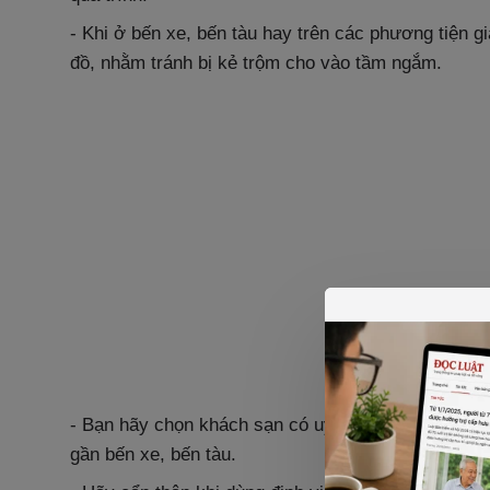
- Khi ở bến xe, bến tàu hay trên các phương tiện 
đồ, nhằm tránh bị kẻ trộm cho vào tầm ngắm.
- Bạn hãy chọn khách sạn có uy tín, tìm hiểu trướ
gần bến xe, bến tàu.