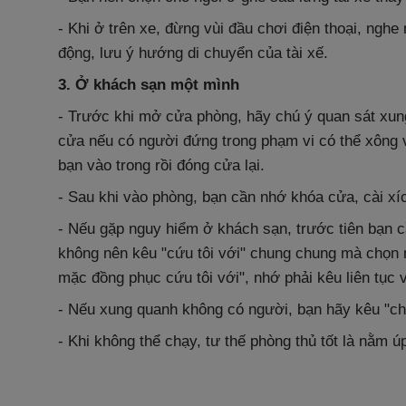
- Khi ở trên xe, đừng vùi đầu chơi điện thoại, ngh
động, lưu ý hướng di chuyển của tài xế.
3. Ở khách sạn một mình
- Trước khi mở cửa phòng, hãy chú ý quan sát xu
cửa nếu có người đứng trong phạm vi có thể xông 
bạn vào trong rồi đóng cửa lại.
- Sau khi vào phòng, bạn cần nhớ khóa cửa, cài xí
- Nếu gặp nguy hiểm ở khách sạn, trước tiên bạn c
không nên kêu "cứu tôi với" chung chung mà chọn 
mặc đồng phục cứu tôi với", nhớ phải kêu liên tục v
- Nếu xung quanh không có người, bạn hãy kêu "chá
- Khi không thể chạy, tư thế phòng thủ tốt là nằm ú