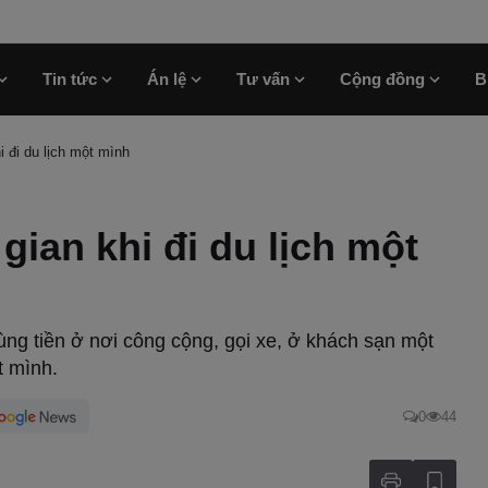
Tin tức
Án lệ
Tư vấn
Cộng đồng
B
i đi du lịch một mình
gian khi đi du lịch một
ùng tiền ở nơi công cộng, gọi xe, ở khách sạn một
t mình.
0
44