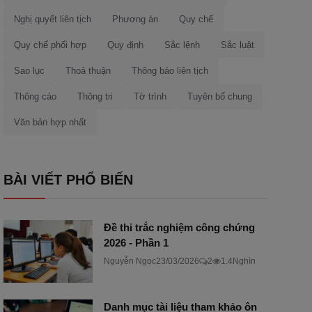
Nghị quyết liên tịch
Phương án
Quy chế
Quy chế phối hợp
Quy định
Sắc lệnh
Sắc luật
Sao lục
Thoả thuận
Thông báo liên tịch
Thông cáo
Thông tri
Tờ trình
Tuyên bố chung
Văn bản hợp nhất
BÀI VIẾT PHỔ BIẾN
Đề thi trắc nghiệm công chứng
2026 - Phần 1
Nguyễn Ngọc
23/03/2026
2
1.4Nghìn
Danh mục tài liệu tham khảo ôn