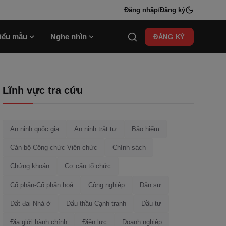
Đăng nhập
/
Đăng ký
iểu mẫu
Nghe nhìn
ĐĂNG KÝ
Lĩnh vực tra cứu
An ninh quốc gia
An ninh trật tự
Bảo hiểm
Cán bộ-Công chức-Viên chức
Chính sách
Chứng khoán
Cơ cấu tổ chức
Cổ phần-Cổ phần hoá
Công nghiệp
Dân sự
Đất đai-Nhà ở
Đấu thầu-Cạnh tranh
Đầu tư
Địa giới hành chính
Điện lực
Doanh nghiệp