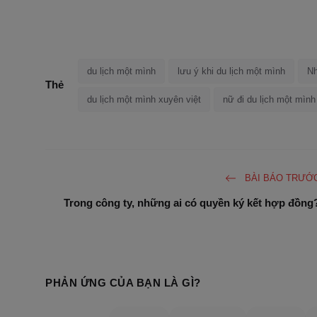
du lịch một mình
lưu ý khi du lịch một mình
Nh
Thẻ
du lịch một mình xuyên việt
nữ đi du lịch một mình
BÀI BÁO TRƯỚ
Trong công ty, những ai có quyền ký kết hợp đồng
PHẢN ỨNG CỦA BẠN LÀ GÌ?