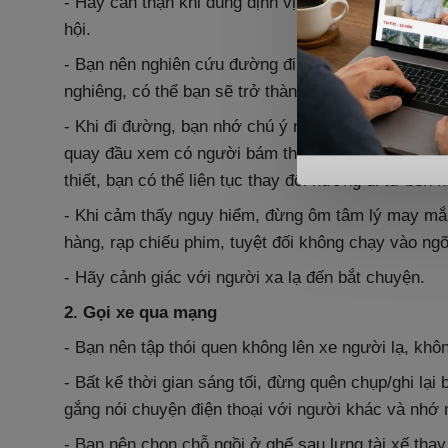
- Hãy cẩn thận khi dùng định vị, không nên đưa mọ
hội.
- Bạn nên nghiên cứu đường đi trước khi ra khỏi
nghiêng, có thể bạn sẽ trở thành "con mồi" của kẻ 
- Khi đi đường, bạn nhớ chú ý nhìn xung quanh tha
quay đầu xem có người bám theo không. Khi phát h
thiết, bạn có thể liên tục thay đổi hướng đi từ bên
- Khi cảm thấy nguy hiểm, đừng ôm tâm lý may mắn
hàng, rạp chiếu phim, tuyệt đối không chạy vào ngõ
- Hãy cảnh giác với người xa lạ đến bắt chuyện.
2. Gọi xe qua mạng
- Bạn nên tập thói quen không lên xe người lạ, khôn
- Bất kể thời gian sáng tối, đừng quên chụp/ghi lại b
gắng nói chuyện điện thoại với người khác và nhớ n
- Bạn nên chọn chỗ ngồi ở ghế sau lưng tài xế thay 