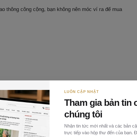
giao thông công cộng, bạn không nên móc ví ra để mua
LUÔN CẬP NHẬT
Tham gia bản tin 
chúng tôi
c qua các đánh giá trên mạng, tránh các khách sạn ở
Nhận tin tức mới nhất và các bản cậ
trực tiếp vào hộp thư đến của bạn. 