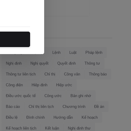
Loại văn bản
Hiến pháp
Bộ luật
Lệnh
Luật
Pháp lệnh
Nghị định
Nghị quyết
Quyết định
Thông tư
Thông tư liên tịch
Chỉ thị
Công văn
Thông báo
Công điện
Hiệp định
Hiệp ước
Điều ước quốc tế
Công ước
Bản ghi nhớ
Báo cáo
Chỉ thị liên tịch
Chương trình
Đề án
Điều lệ
Đính chính
Hướng dẫn
Kế hoạch
Kế hoạch liên tịch
Kết luận
Nghị định thư