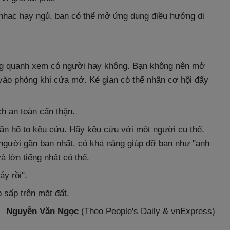
e nhạc hay ngủ, bạn có thể mở ứng dụng điều hướng di
ng quanh xem có người hay không. Bạn không nên mở
vào phòng khi cửa mở. Kẻ gian có thể nhân cơ hội đẩy
ch an toàn cẩn thận.
ần hô to kêu cứu. Hãy kêu cứu với một người cụ thể,
người gần bạn nhất, có khả năng giúp đỡ bạn như "anh
à lớn tiếng nhất có thể.
y rồi".
p sấp trên mặt đất.
Nguyễn Văn Ngọc
(Theo People's Daily & vnExpress)