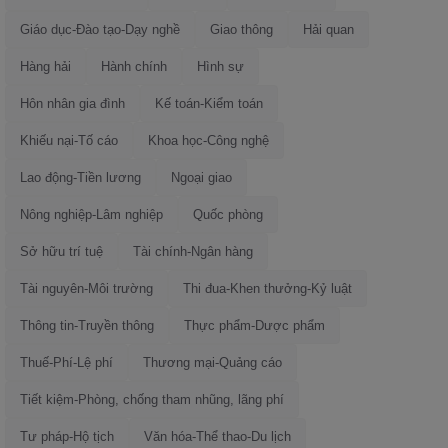
Giáo dục-Đào tạo-Dạy nghề
Giao thông
Hải quan
Hàng hải
Hành chính
Hình sự
Hôn nhân gia đình
Kế toán-Kiểm toán
Khiếu nại-Tố cáo
Khoa học-Công nghệ
Lao động-Tiền lương
Ngoại giao
Nông nghiệp-Lâm nghiệp
Quốc phòng
Sở hữu trí tuệ
Tài chính-Ngân hàng
Tài nguyên-Môi trường
Thi đua-Khen thưởng-Kỷ luật
Thông tin-Truyền thông
Thực phẩm-Dược phẩm
Thuế-Phí-Lệ phí
Thương mại-Quảng cáo
Tiết kiệm-Phòng, chống tham nhũng, lãng phí
Tư pháp-Hộ tịch
Văn hóa-Thể thao-Du lịch