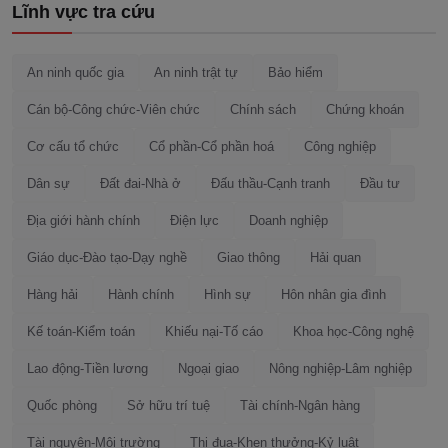
Lĩnh vực tra cứu
An ninh quốc gia
An ninh trật tự
Bảo hiểm
Cán bộ-Công chức-Viên chức
Chính sách
Chứng khoán
Cơ cấu tổ chức
Cổ phần-Cổ phần hoá
Công nghiệp
Dân sự
Đất đai-Nhà ở
Đấu thầu-Cạnh tranh
Đầu tư
Địa giới hành chính
Điện lực
Doanh nghiệp
Giáo dục-Đào tạo-Dạy nghề
Giao thông
Hải quan
Hàng hải
Hành chính
Hình sự
Hôn nhân gia đình
Kế toán-Kiểm toán
Khiếu nại-Tố cáo
Khoa học-Công nghệ
Lao động-Tiền lương
Ngoại giao
Nông nghiệp-Lâm nghiệp
Quốc phòng
Sở hữu trí tuệ
Tài chính-Ngân hàng
Tài nguyên-Môi trường
Thi đua-Khen thưởng-Kỷ luật