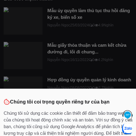
Mẫu ủy quyền làm thủ tục thu hồi đăng
ký xe, biển số xe
Nguyễn Ngọc
25/03/2024
0
4.9Nghìn
Mẫu giấy thỏa thuận và cam kết chừa
đường đi, lối đi chung...
Nguyễn Ngọc
16/11/2022
0
4.2Nghìn
Hợp đồng ủy quyền quản lý kinh doanh
Nguyễn Ngọc
08/08/2022
0
2.7Nghìn
Chúng tôi coi trọng quyền riêng tư của bạn
Chúng tôi sử dụng các cookie cần thiết để đảm bảo trang web
của chúng tôi hoạt động chính xác và an toàn. Với sự đồng ý của
bạn, chúng tôi cũng sử dụng Google Analytics để phân tích lưu
lượng truy cập và cải thiện trải nghiệm người dùng. Để biết thêm