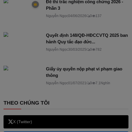
Đề thi trắc nghiệm công chứng 2026 -
Phần 3
Nguyễn Ngọc
04/06/2026
0
137
Quyết định 148/QĐ-HĐCCVTQ 2025 ban
hành Quy tắc đạo đức...
Nguyễn Ngọc
30/03/2025
0
782
Giấy ủy quyền nộp phạt vi phạm giao
thông
Nguyễn Ngọc
01/07/2021
0
7.1Nghìn
THEO CHÚNG TÔI
X (Twitter)