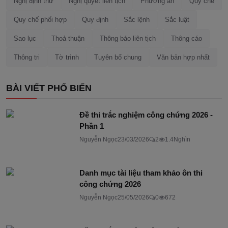
Nghị định thư
Nghị quyết liên tịch
Phương án
Quy chế
Quy chế phối hợp
Quy định
Sắc lệnh
Sắc luật
Sao lục
Thoả thuận
Thông báo liên tịch
Thông cáo
Thông tri
Tờ trình
Tuyên bố chung
Văn bản hợp nhất
BÀI VIẾT PHỔ BIẾN
Đề thi trắc nghiệm công chứng 2026 -
Phần 1
Nguyễn Ngọc
23/03/2026
2
1.4Nghìn
Danh mục tài liệu tham khảo ôn thi
công chứng 2026
Nguyễn Ngọc
25/05/2026
0
672