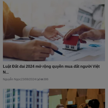
Luật Đất đai 2024 mở rộng quyền mua đất người Việt
N...
Nguyễn Ngọc
23/08/2024
0
386