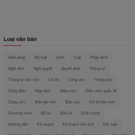
Loại văn bản
Hiến pháp
Bộ luật
Lệnh
Luật
Pháp lệnh
Nghị định
Nghị quyết
Quyết định
Thông tư
Thông tư liên tịch
Chỉ thị
Công văn
Thông báo
Công điện
Hiệp định
Hiệp ước
Điều ước quốc tế
Công ước
Bản ghi nhớ
Báo cáo
Chỉ thị liên tịch
Chương trình
Đề án
Điều lệ
Đính chính
Hướng dẫn
Kế hoạch
Kế hoạch liên tịch
Kết luận