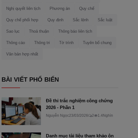
Nghị quyết liên tịch
Phương án
Quy chế
Quy chế phối hợp
Quy định
Sắc lệnh
Sắc luật
Sao lục
Thoả thuận
Thông báo liên tịch
Thông cáo
Thông tri
Tờ trình
Tuyên bố chung
Văn bản hợp nhất
BÀI VIẾT PHỔ BIẾN
Đề thi trắc nghiệm công chứng
2026 - Phần 1
Nguyễn Ngọc
23/03/2026
2
1.4Nghìn
Danh mục tài liệu tham khảo ôn