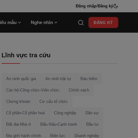
Đăng nhập
/
Đăng ký
iểu mẫu
Nghe nhìn
ĐĂNG KÝ
Lĩnh vực tra cứu
An ninh quốc gia
An ninh trật tự
Bảo hiểm
Cán bộ-Công chức-Viên chức
Chính sách
Chứng khoán
Cơ cấu tổ chức
Cổ phần-Cổ phần hoá
Công nghiệp
Dân sự
Đất đai-Nhà ở
Đấu thầu-Cạnh tranh
Đầu tư
Địa giới hành chính
Điện lực
Doanh nghiệp