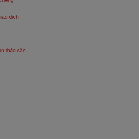
/riêng
iao dịch
n thảo sẵn