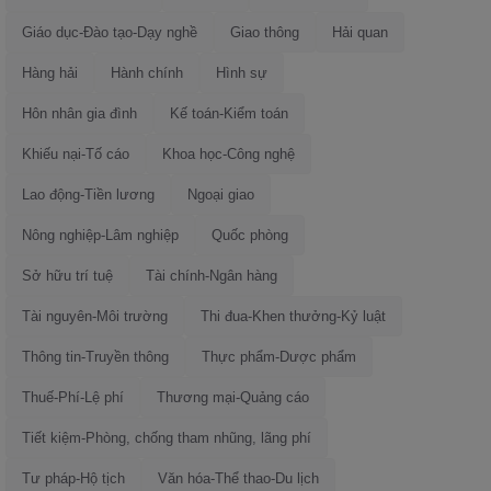
Giáo dục-Đào tạo-Dạy nghề
Giao thông
Hải quan
Hàng hải
Hành chính
Hình sự
Hôn nhân gia đình
Kế toán-Kiểm toán
Khiếu nại-Tố cáo
Khoa học-Công nghệ
Lao động-Tiền lương
Ngoại giao
Nông nghiệp-Lâm nghiệp
Quốc phòng
Sở hữu trí tuệ
Tài chính-Ngân hàng
Tài nguyên-Môi trường
Thi đua-Khen thưởng-Kỷ luật
Thông tin-Truyền thông
Thực phẩm-Dược phẩm
Thuế-Phí-Lệ phí
Thương mại-Quảng cáo
Tiết kiệm-Phòng, chống tham nhũng, lãng phí
Tư pháp-Hộ tịch
Văn hóa-Thể thao-Du lịch