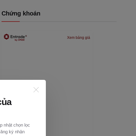
Chứng khoán
Xem bảng giá
của
p nhật chọn lọc
Đăng ký nhận