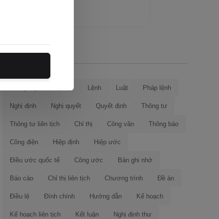
Loại văn bản
Hiến pháp
Bộ luật
Lệnh
Luật
Pháp lệnh
Nghị định
Nghị quyết
Quyết định
Thông tư
Thông tư liên tịch
Chỉ thị
Công văn
Thông báo
Công điện
Hiệp định
Hiệp ước
Điều ước quốc tế
Công ước
Bản ghi nhớ
Báo cáo
Chỉ thị liên tịch
Chương trình
Đề án
Điều lệ
Đính chính
Hướng dẫn
Kế hoạch
Kế hoạch liên tịch
Kết luận
Nghị định thư