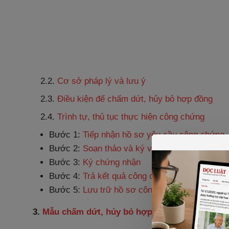
2.2.
Cơ sở pháp lý và lưu ý
2.3.
Điều kiện để chấm dứt, hủy bỏ hợp đồng
2.4.
Trình tự, thủ tục thực hiện công chứng
Bước 1:
Tiếp nhận hồ sơ yêu cầu công chứng
Bước 2:
Soạn thảo và ký văn bản
Bước 3:
Ký chứng nhận
Bước 4:
Trả kết quả công chứng
Bước 5:
Lưu trữ hồ sơ công chứng
3.
Mẫu chấm dứt, hủy bỏ hợp đồng