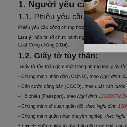
1. Người yêu cầu công 
1.1. Phiếu yêu cầu công chứn
Phiếu yêu cầu công chứng hợp đồng, giao dịch (
th
Lưu ý:
nộp tại tổ chức hành nghề công chứng đã 
Luật Công chứng 2014).
1.2. Giấy tờ tùy thân:
Giấy tờ tùy thân gồm một trong những loại giấy tờ
- Chứng minh nhân dân (CMND),
theo Nghị định 0
- Căn cước công dân (CCCD),
theo
Luật căn cước
- Hộ chiếu (Passport),
theo Nghị định
136/2007/NĐ
- Chứng minh sĩ quan quân đội,
theo Nghị định
130
- Chứng minh quân nhân chuyên nghiệp,
theo Nghị
* Lưu ý:
những giấy tờ tùy thân nêu trên phải còn 