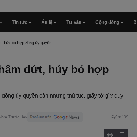
Tin tức
Án lệ
Tư vấn
Cộng đồng
B
t, hủy bỏ hợp đồng ủy quyền
hấm dứt, hủy bỏ hợp
đồng ủy quyền cần những thủ tục, giấy tờ gì? quy
 Năm Trước đây
0
199