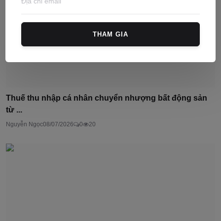
THAM GIA
Thuế thu nhập cá nhân chuyển nhượng bất động sản
từ ...
Nguyễn Ngọc
08/07/2026
0
20