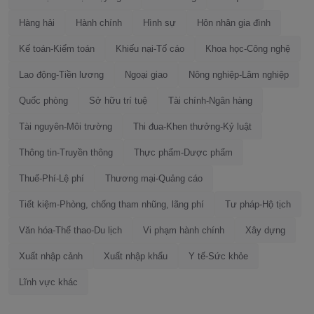
Hàng hải
Hành chính
Hình sự
Hôn nhân gia đình
Kế toán-Kiểm toán
Khiếu nại-Tố cáo
Khoa học-Công nghệ
Lao động-Tiền lương
Ngoại giao
Nông nghiệp-Lâm nghiệp
Quốc phòng
Sở hữu trí tuệ
Tài chính-Ngân hàng
Tài nguyên-Môi trường
Thi đua-Khen thưởng-Kỷ luật
Thông tin-Truyền thông
Thực phẩm-Dược phẩm
Thuế-Phí-Lệ phí
Thương mại-Quảng cáo
Tiết kiệm-Phòng, chống tham nhũng, lãng phí
Tư pháp-Hộ tịch
Văn hóa-Thể thao-Du lịch
Vi phạm hành chính
Xây dựng
Xuất nhập cảnh
Xuất nhập khẩu
Y tế-Sức khỏe
Lĩnh vực khác