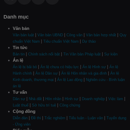
Danh mục
Văn bản
|
|
|
|
Văn bản luật
Văn bản UBND
Công văn
Văn bản hợp nhất
Quy
|
|
chuẩn Việt Nam
Tiêu chuẩn Việt Nam
Dự thảo
Tin tức
|
|
|
Bản tin
Chính sách nổi bật
Tin Văn bản Pháp luật
Sự kiện
Án lệ
|
|
|
Án lệ bị bãi bỏ
Án lệ chưa có hiệu lực
Án lệ Hình sự
Án lệ
|
|
|
Hành chính
Án lệ Dân sự
Án lệ Hôn nhân và gia đình
Án lệ
|
|
Kinh doanh, thương mại
Án lệ Lao động
Nghiên cứu - Bình luận
án lệ
Tư vấn
|
|
|
|
|
|
Dân sự
Nhà đất
Hôn nhân
Hình sự
Doanh nghiệp
Việc làm
|
|
Luật thuế
Sở hữu trí tuệ
Công chứng
Cộng đồng
|
|
|
|
Diễn đàn
Đề thi
Trắc nghiệm
Tiểu luận - Luận văn
Tuyển dụng
- Ứng viên