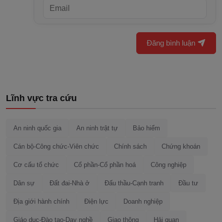
Đăng bình luận
Lĩnh vực tra cứu
An ninh quốc gia
An ninh trật tự
Bảo hiểm
Cán bộ-Công chức-Viên chức
Chính sách
Chứng khoán
Cơ cấu tổ chức
Cổ phần-Cổ phần hoá
Công nghiệp
Dân sự
Đất đai-Nhà ở
Đấu thầu-Cạnh tranh
Đầu tư
Địa giới hành chính
Điện lực
Doanh nghiệp
Giáo dục-Đào tạo-Dạy nghề
Giao thông
Hải quan