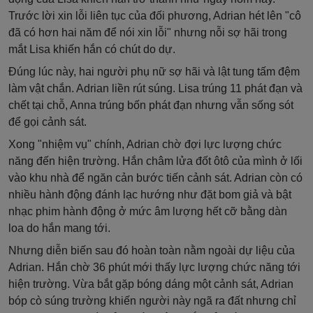
Trước lời xin lỗi liên tục của đối phương, Adrian hét lên "cô
đã có hơn hai năm để nói xin lỗi" nhưng nỗi sợ hãi trong
mắt Lisa khiến hắn có chút do dự.
Đúng lúc này, hai người phụ nữ sợ hãi và lật tung tấm đệm
làm vật chắn. Adrian liền rút súng. Lisa trúng 11 phát đạn và
chết tại chỗ, Anna trúng bốn phát đạn nhưng vẫn sống sót
để gọi cảnh sát.
Xong "nhiệm vụ" chính, Adrian chờ đợi lực lượng chức
năng đến hiện trường. Hắn châm lửa đốt ôtô của mình ở lối
vào khu nhà để ngăn cản bước tiến cảnh sát. Adrian còn có
nhiều hành động đánh lạc hướng như đặt bom giả và bật
nhạc phim hành động ở mức âm lượng hết cỡ bằng dàn
loa do hắn mang tới.
Nhưng diễn biến sau đó hoàn toàn nằm ngoài dự liệu của
Adrian. Hắn chờ 36 phút mới thấy lực lượng chức năng tới
hiện trường. Vừa bắt gặp bóng dáng một cảnh sát, Adrian
bóp cò súng trường khiến người này ngã ra đất nhưng chỉ