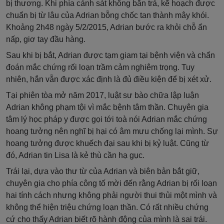
bị thương. Khi phía cảnh sát không bắn trả, kế hoạch được
chuẩn bị từ lâu của Adrian bỗng chốc tan thành mây khói.
Khoảng 2h48 ngày 5/2/2015, Adrian bước ra khỏi chỗ ẩn
nấp, giơ tay đầu hàng.
Sau khi bị bắt, Adrian được tạm giam tại bệnh viện và chẩn
đoán mắc chứng rối loạn trầm cảm nghiêm trọng. Tuy
nhiên, hắn vẫn được xác định là đủ điều kiện để bị xét xử.
Tại phiên tòa mở năm 2017, luật sư bào chữa lập luận
Adrian không phạm tội vì mắc bệnh tâm thần. Chuyên gia
tâm lý học pháp y được gọi tới toà nói Adrian mắc chứng
hoang tưởng nên nghĩ bị hại có âm mưu chống lại mình. Sự
hoang tưởng được khuếch đại sau khi bị kỷ luật. Cũng từ
đó, Adrian tin Lisa là kẻ thù cần hạ gục.
Trái lại, dựa vào thư từ của Adrian và biên bản bắt giữ,
chuyên gia cho phía công tố mời đến rằng Adrian bị rối loạn
hai tính cách nhưng không phải người thui thủi một mình và
không thể hiện triệu chứng loạn thần. Có rất nhiều chứng
cứ cho thấy Adrian biết rõ hành động của mình là sai trái.