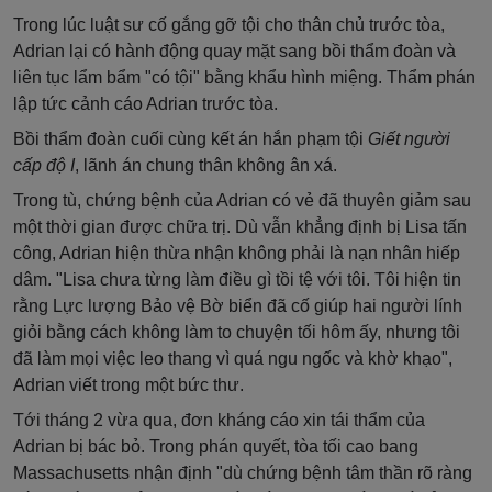
Trong lúc luật sư cố gắng gỡ tội cho thân chủ trước tòa,
Adrian lại có hành động quay mặt sang bồi thẩm đoàn và
liên tục lẩm bẩm "có tội" bằng khẩu hình miệng. Thẩm phán
lập tức cảnh cáo Adrian trước tòa.
Bồi thẩm đoàn cuối cùng kết án hắn phạm tội
Giết người
cấp độ I
, lãnh án chung thân không ân xá.
Trong tù, chứng bệnh của Adrian có vẻ đã thuyên giảm sau
một thời gian được chữa trị. Dù vẫn khẳng định bị Lisa tấn
công, Adrian hiện thừa nhận không phải là nạn nhân hiếp
dâm. "Lisa chưa từng làm điều gì tồi tệ với tôi. Tôi hiện tin
rằng Lực lượng Bảo vệ Bờ biển đã cố giúp hai người lính
giỏi bằng cách không làm to chuyện tối hôm ấy, nhưng tôi
đã làm mọi việc leo thang vì quá ngu ngốc và khờ khạo",
Adrian viết trong một bức thư.
Tới tháng 2 vừa qua, đơn kháng cáo xin tái thẩm của
Adrian bị bác bỏ. Trong phán quyết, tòa tối cao bang
Massachusetts nhận định "dù chứng bệnh tâm thần rõ ràng