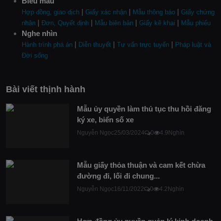
Biểu mẫu
|
|
|
Hợp đồng, giao dịch
Giấy xác nhận
Mẫu thông báo
Giấy chứng
|
|
|
|
nhận
Đơn, Quyết định
Mẫu biên bản
Giấy kê khai
Mẫu phiếu
Nghe nhìn
|
|
|
Hành trình phá án
Diễn thuyết
Tư vấn trực tuyến
Pháp luật và
Đời sống
Bài viết thịnh hành
Mẫu ủy quyền làm thủ tục thu hồi đăng
ký xe, biển số xe
Nguyễn Ngọc
25/03/2024
0
4.9Nghìn
Mẫu giấy thỏa thuận và cam kết chừa
đường đi, lối đi chung...
Nguyễn Ngọc
16/11/2022
0
4.2Nghìn