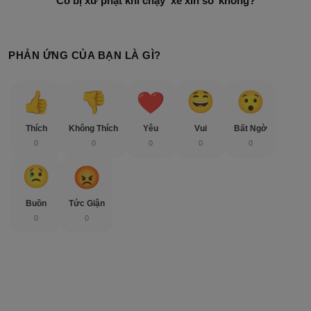
Có bị xử phạt khi chạy ‘xe xin số’ không?
PHẢN ỨNG CỦA BẠN LÀ GÌ?
Thích
Không Thích
Yêu
Vui
Bất Ngờ
0
0
0
0
0
Buồn
Tức Giận
0
0