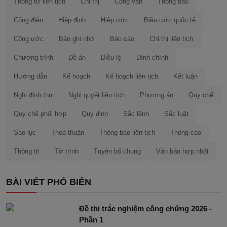
Thông tư liên tịch
Chỉ thị
Công văn
Thông báo
Công điện
Hiệp định
Hiệp ước
Điều ước quốc tế
Công ước
Bản ghi nhớ
Báo cáo
Chỉ thị liên tịch
Chương trình
Đề án
Điều lệ
Đính chính
Hướng dẫn
Kế hoạch
Kế hoạch liên tịch
Kết luận
Nghị định thư
Nghị quyết liên tịch
Phương án
Quy chế
Quy chế phối hợp
Quy định
Sắc lệnh
Sắc luật
Sao lục
Thoả thuận
Thông báo liên tịch
Thông cáo
Thông tri
Tờ trình
Tuyên bố chung
Văn bản hợp nhất
BÀI VIẾT PHỔ BIẾN
Đề thi trắc nghiệm công chứng 2026 -
Phần 1