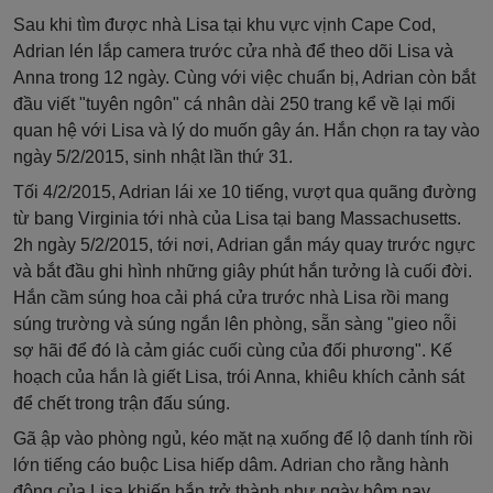
Sau khi tìm được nhà Lisa tại khu vực vịnh Cape Cod,
Adrian lén lắp camera trước cửa nhà để theo dõi Lisa và
Anna trong 12 ngày. Cùng với việc chuẩn bị, Adrian còn bắt
đầu viết "tuyên ngôn" cá nhân dài 250 trang kể về lại mối
quan hệ với Lisa và lý do muốn gây án. Hắn chọn ra tay vào
ngày 5/2/2015, sinh nhật lần thứ 31.
Tối 4/2/2015, Adrian lái xe 10 tiếng, vượt qua quãng đường
từ bang Virginia tới nhà của Lisa tại bang Massachusetts.
2h ngày 5/2/2015, tới nơi, Adrian gắn máy quay trước ngực
và bắt đầu ghi hình những giây phút hắn tưởng là cuối đời.
Hắn cầm súng hoa cải phá cửa trước nhà Lisa rồi mang
súng trường và súng ngắn lên phòng, sẵn sàng "gieo nỗi
sợ hãi để đó là cảm giác cuối cùng của đối phương". Kế
hoạch của hắn là giết Lisa, trói Anna, khiêu khích cảnh sát
để chết trong trận đấu súng.
Gã ập vào phòng ngủ, kéo mặt nạ xuống để lộ danh tính rồi
lớn tiếng cáo buộc Lisa hiếp dâm. Adrian cho rằng hành
động của Lisa khiến hắn trở thành như ngày hôm nay.