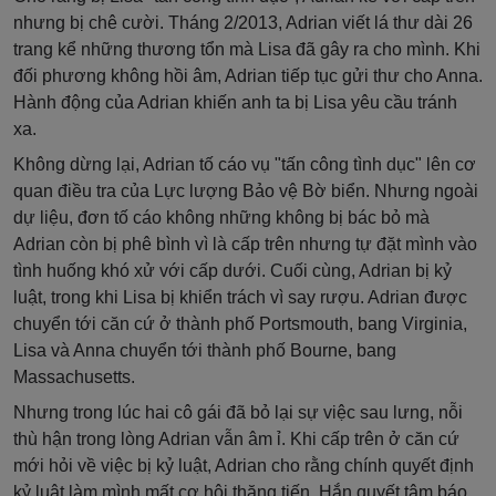
nhưng bị chê cười. Tháng 2/2013, Adrian viết lá thư dài 26
trang kể những thương tổn mà Lisa đã gây ra cho mình. Khi
đối phương không hồi âm, Adrian tiếp tục gửi thư cho Anna.
Hành động của Adrian khiến anh ta bị Lisa yêu cầu tránh
xa.
Không dừng lại, Adrian tố cáo vụ "tấn công tình dục" lên cơ
quan điều tra của Lực lượng Bảo vệ Bờ biển. Nhưng ngoài
dự liệu, đơn tố cáo không những không bị bác bỏ mà
Adrian còn bị phê bình vì là cấp trên nhưng tự đặt mình vào
tình huống khó xử với cấp dưới. Cuối cùng, Adrian bị kỷ
luật, trong khi Lisa bị khiển trách vì say rượu. Adrian được
chuyển tới căn cứ ở thành phố Portsmouth, bang Virginia,
Lisa và Anna chuyển tới thành phố Bourne, bang
Massachusetts.
Nhưng trong lúc hai cô gái đã bỏ lại sự việc sau lưng, nỗi
thù hận trong lòng Adrian vẫn âm ỉ. Khi cấp trên ở căn cứ
mới hỏi về việc bị kỷ luật, Adrian cho rằng chính quyết định
kỷ luật làm mình mất cơ hội thăng tiến. Hắn quyết tâm báo