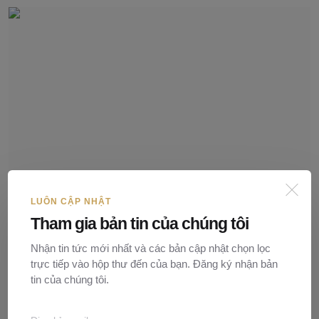
LUÔN CẬP NHẬT
Đề xuất rút gọn thủ tục, quy trình trở thành luật sư
Tham gia bản tin của chúng tôi
Nguyễn Ngọc
08/06/2026
0
8
Nhận tin tức mới nhất và các bản cập nhật chọn lọc
trực tiếp vào hộp thư đến của bạn. Đăng ký nhận bản
tin của chúng tôi.