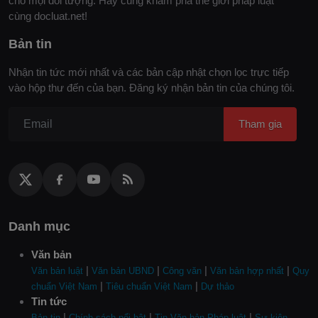
cho mọi đối tượng. Hãy cùng khám phá thế giới pháp luật
cùng docluat.net!
Bản tin
Nhận tin tức mới nhất và các bản cập nhật chọn lọc trực tiếp
vào hộp thư đến của bạn. Đăng ký nhận bản tin của chúng tôi.
Tham gia
Danh mục
Văn bản
|
|
|
|
Văn bản luật
Văn bản UBND
Công văn
Văn bản hợp nhất
Quy
|
|
chuẩn Việt Nam
Tiêu chuẩn Việt Nam
Dự thảo
Tin tức
|
|
|
Bản tin
Chính sách nổi bật
Tin Văn bản Pháp luật
Sự kiện