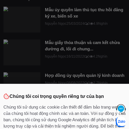
Mẫu ủy quyền làm thủ tục thu hồi đăng
ký xe, biển số xe
Nguyễn Ngọc
25/03/2024
0
4.9Nghìn
Mẫu giấy thỏa thuận và cam kết chừa
đường đi, lối đi chung...
Nguyễn Ngọc
16/11/2022
0
4.2Nghìn
Hợp đồng ủy quyền quản lý kinh doanh
Nguyễn Ngọc
08/08/2022
0
2.7Nghìn
Chúng tôi coi trọng quyền riêng tư của bạn
Chúng tôi sử dụng các cookie cần thiết để đảm bảo trang web
của chúng tôi hoạt động chính xác và an toàn. Với sự đồng ý của
bạn, chúng tôi cũng sử dụng Google Analytics để phân tích lưu
lượng truy cập và cải thiện trải nghiệm người dùng. Để biết thêm