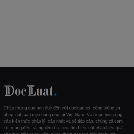
Chào mừng quý bạn đọc đến với docluat.net, cổng thông tin
pháp luật toàn diện hàng đầu tại Việt Nam. Với mục tiêu cung
cấp kiến thức pháp lý, cập nhật và dễ tiếp cận, chúng tôi cam
kết mang đến trải nghiệm tra cứu, tìm hiểu luật pháp hiệu quả