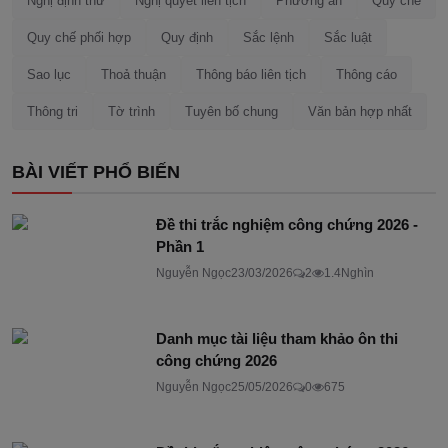
Nghị định thư
Nghị quyết liên tịch
Phương án
Quy chế
Quy chế phối hợp
Quy định
Sắc lệnh
Sắc luật
Sao lục
Thoả thuận
Thông báo liên tịch
Thông cáo
Thông tri
Tờ trình
Tuyên bố chung
Văn bản hợp nhất
BÀI VIẾT PHỔ BIẾN
Đề thi trắc nghiệm công chứng 2026 -
Phần 1
Nguyễn Ngọc
23/03/2026
2
1.4Nghìn
Danh mục tài liệu tham khảo ôn thi
công chứng 2026
Nguyễn Ngọc
25/05/2026
0
675