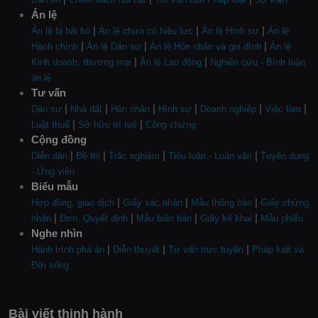
Án lệ
|
|
|
Án lệ bị bãi bỏ
Án lệ chưa có hiệu lực
Án lệ Hình sự
Án lệ
|
|
|
Hành chính
Án lệ Dân sự
Án lệ Hôn nhân và gia đình
Án lệ
|
|
Kinh doanh, thương mại
Án lệ Lao động
Nghiên cứu - Bình luận
án lệ
Tư vấn
|
|
|
|
|
|
Dân sự
Nhà đất
Hôn nhân
Hình sự
Doanh nghiệp
Việc làm
|
|
Luật thuế
Sở hữu trí tuệ
Công chứng
Cộng đồng
|
|
|
|
Diễn đàn
Đề thi
Trắc nghiệm
Tiểu luận - Luận văn
Tuyển dụng
- Ứng viên
Biểu mẫu
|
|
|
Hợp đồng, giao dịch
Giấy xác nhận
Mẫu thông báo
Giấy chứng
|
|
|
|
nhận
Đơn, Quyết định
Mẫu biên bản
Giấy kê khai
Mẫu phiếu
Nghe nhìn
|
|
|
Hành trình phá án
Diễn thuyết
Tư vấn trực tuyến
Pháp luật và
Đời sống
Bài viết thịnh hành