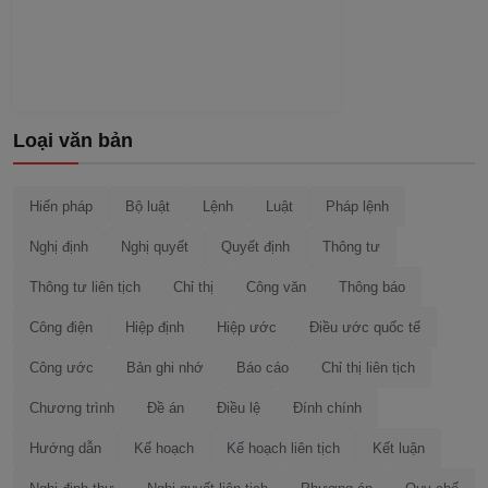
Loại văn bản
Hiến pháp
Bộ luật
Lệnh
Luật
Pháp lệnh
Nghị định
Nghị quyết
Quyết định
Thông tư
Thông tư liên tịch
Chỉ thị
Công văn
Thông báo
Công điện
Hiệp định
Hiệp ước
Điều ước quốc tế
Công ước
Bản ghi nhớ
Báo cáo
Chỉ thị liên tịch
Chương trình
Đề án
Điều lệ
Đính chính
Hướng dẫn
Kế hoạch
Kế hoạch liên tịch
Kết luận