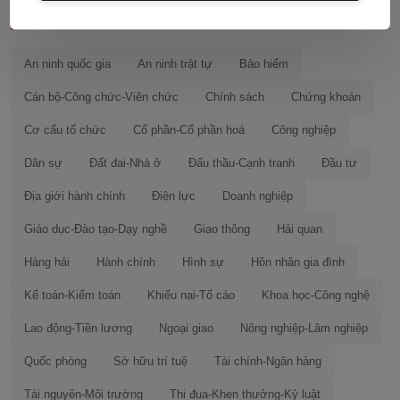
Lĩnh vực tra cứu
An ninh quốc gia
An ninh trật tự
Bảo hiểm
Cán bộ-Công chức-Viên chức
Chính sách
Chứng khoán
Cơ cấu tổ chức
Cổ phần-Cổ phần hoá
Công nghiệp
Dân sự
Đất đai-Nhà ở
Đấu thầu-Cạnh tranh
Đầu tư
Địa giới hành chính
Điện lực
Doanh nghiệp
Giáo dục-Đào tạo-Dạy nghề
Giao thông
Hải quan
Hàng hải
Hành chính
Hình sự
Hôn nhân gia đình
Kế toán-Kiểm toán
Khiếu nại-Tố cáo
Khoa học-Công nghệ
Lao động-Tiền lương
Ngoại giao
Nông nghiệp-Lâm nghiệp
Quốc phòng
Sở hữu trí tuệ
Tài chính-Ngân hàng
Tài nguyên-Môi trường
Thi đua-Khen thưởng-Kỷ luật